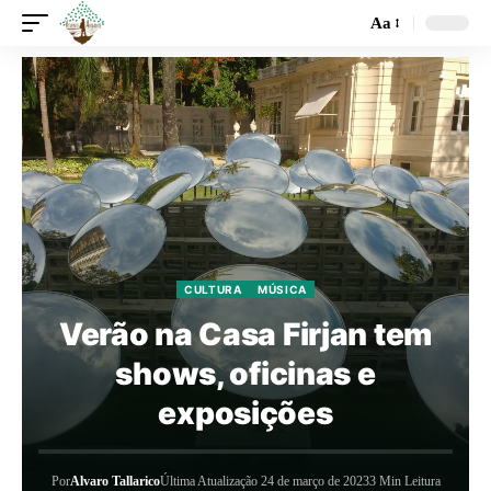
Aa
CULTURA
MÚSICA
Verão na Casa Firjan tem
shows, oficinas e
exposições
Por
Alvaro Tallarico
Última Atualização 24 de março de 2023
3 Min Leitura