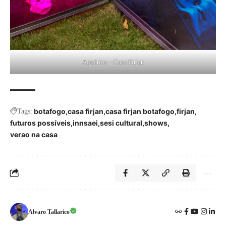
Aquários – Casa Firjan
botafogo
casa firjan
casa firjan botafogo
firjan
Tags:
futuros possíveis
innsaei
sesi cultural
shows
verao na casa
Alvaro Tallarico