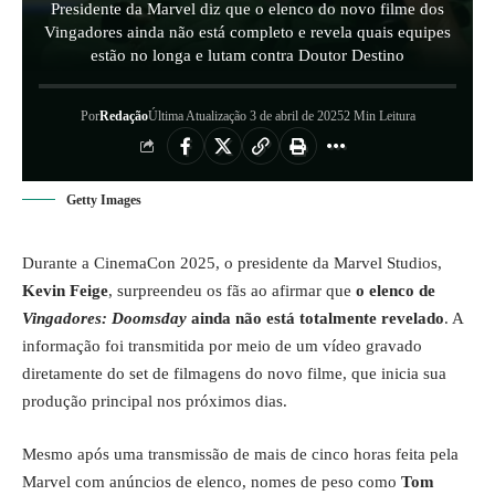
Presidente da Marvel diz que o elenco do novo filme dos
Vingadores ainda não está completo e revela quais equipes
estão no longa e lutam contra Doutor Destino
Por
Redação
Última Atualização 3 de abril de 2025
2 Min Leitura
Getty Images
Durante a CinemaCon 2025, o presidente da Marvel Studios,
Kevin Feige
, surpreendeu os fãs ao afirmar que
o elenco de
Vingadores: Doomsday
ainda não está totalmente revelado
. A
informação foi transmitida por meio de um vídeo gravado
diretamente do set de filmagens do novo filme, que inicia sua
produção principal nos próximos dias.
Mesmo após uma transmissão de mais de cinco horas feita pela
Marvel com anúncios de elenco, nomes de peso como
Tom