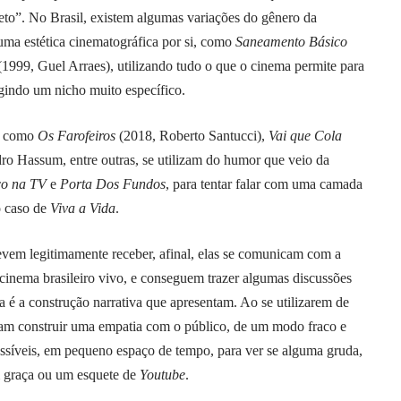
eto”. No Brasil, existem algumas variações do gênero da
ma estética cinematográfica por si, como
Saneamento Básico
(1999, Guel Arraes), utilizando tudo o que o cinema permite para
ngindo um nicho muito específico.
es como
Os Farofeiros
(2018, Roberto Santucci),
Vai que Cola
ro Hassum, entre outras, se utilizam do humor que veio da
co na TV
e
Porta Dos Fundos
, para tentar falar com uma camada
o caso de
Viva a Vida
.
evem legitimamente receber, afinal, elas se comunicam com a
cinema brasileiro vivo, e conseguem trazer algumas discussões
 é a construção narrativa que apresentam. Ao se utilizarem de
tam construir uma empatia com o público, de um modo fraco e
ssíveis, em pequeno espaço de tempo, para ver se alguma gruda,
 graça ou um esquete de
Youtube
.