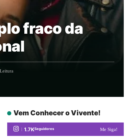
plo fraco da
onal
Leitura
Vem Conhecer o Vivente!
1.7K
Seguidores
Me Siga!