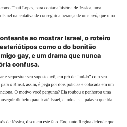
como Thati Lopes, para contar a história de Jéssica, uma
a Israel na tentativa de conseguir a herança de uma avó, que uma
nteante ao mostrar Israel, o roteiro
 esteriótipos como o do bonitão
 amigo gay, e um drama que nunca
ória confusa.
gar e sequestrar seu suposto avô, em pró de “uni-lo” com seu
a para o Brasil, assim, é pega por dois policias e colocada em um
a funciona. O motivo você pergunta? Ela roubou e penhorou uma
onseguir dinheiro para ir até Israel, dando a sua palavra que iria
vós de Jéssica, discutem este fato. Enquanto Regina defende que