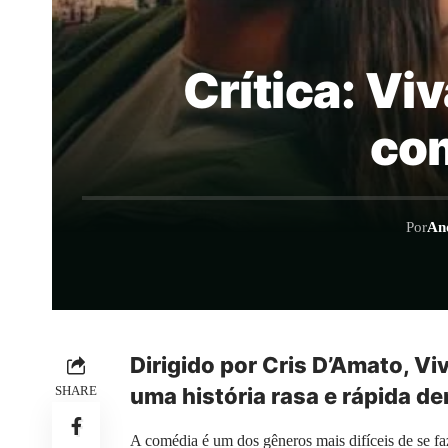
Crítica: Vi
com
Por
An
Dirigido por Cris D’Amato, V
SHARE
uma história rasa e rápida d
A comédia é um dos gêneros mais difíceis de se fa