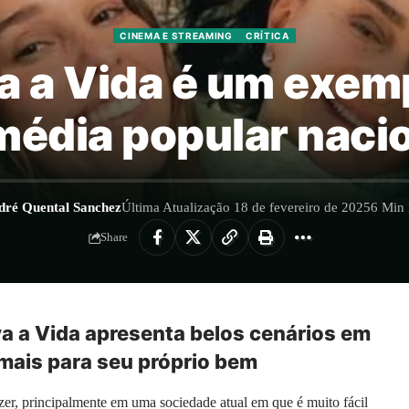
CINEMA E STREAMING
CRÍTICA
va a Vida é um exem
édia popular naci
dré Quental Sanchez
Última Atualização 18 de fevereiro de 2025
6 Min 
Share
iva a Vida apresenta belos cenários em
emais para seu próprio bem
zer, principalmente em uma sociedade atual em que é muito fácil