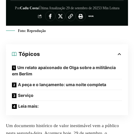
Por
Cadu Costa
Última Atualização 29 de setembro de 2025
3 Min Leitura
Foto: Reprodução
Tópicos
Um relato apaixonado de Olga sobre a militância
em Berlim
A peça e o lançamento: uma noite completa
Serviço
Leia mais:
Um documento histórico de valor inestimável vem a público
nesta segunda-feira. Acontece hoje, 29 de setembro, o