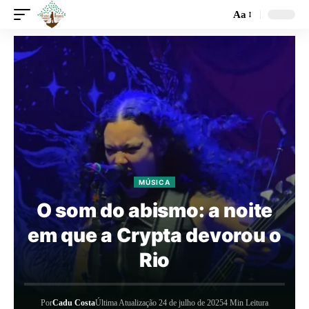
Aa
MÚSICA
O som do abismo: a noite
em que a Crypta devorou o
Rio
Por
Cadu Costa
Última Atualização 24 de julho de 2025
4 Min Leitura