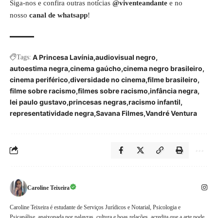
Siga-nos e confira outras notícias
@viventeandante
e no
nosso
canal de whatsapp
!
A Princesa Lavínia
audiovisual negro
Tags:
autoestima negra
cinema gaúcho
cinema negro brasileiro
cinema periférico
diversidade no cinema
filme brasileiro
filme sobre racismo
filmes sobre racismo
infância negra
lei paulo gustavo
princesas negras
racismo infantil
representatividade negra
Savana Filmes
Vandré Ventura
Caroline Teixeira
Caroline Teixeira é estudante de Serviços Jurídicos e Notarial, Psicologia e
Psicanálise, apaixonada por palavras, cultura e boas relações, acredita que a arte pode