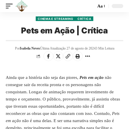
Aa
CINEMA E STREAMING
CRÍTICA
Pets em Ação | Crítica
Por
Isabela Neves
Última Atualização 27 de agosto de 2024
3 Min Leitura
Ainda que a história não seja das piores,
Pets em ação
não
consegue sair da receita pronta e os personagens não
conquistam. Longas de animação requerem investimento de
tempo e orçamento. O público, provavelmente, já assistiu obras
que tiveram essas oportunidades, portanto não é difícil
reconhecer as obras que não contaram com isso. Contudo,
Pets
em ação
não é uma delas. E ser uma narrativa simples não é
demérito, principalmente se foi uma escolha para facilitar o