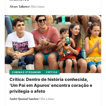
Alvaro Tallarico
4 Min Leitura
CINEMA E STREAMING
CRÍTICA
Crítica: Dentro de história conhecida,
‘Um Pai em Apuros’ encontra coração e
privilegia o afeto
André Quental Sanchez
5 Min Leitura