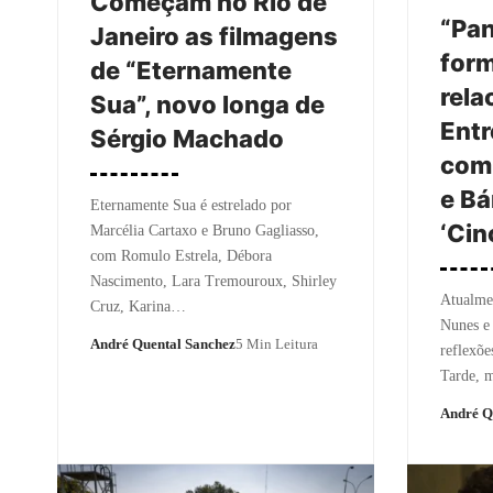
Começam no Rio de
“Pa
Janeiro as filmagens
for
de “Eternamente
rela
Sua”, novo longa de
Entr
Sérgio Machado
com
e Bá
Eternamente Sua é estrelado por
‘Cin
Marcélia Cartaxo e Bruno Gagliasso,
com Romulo Estrela, Débora
Nascimento, Lara Tremouroux, Shirley
Atualme
Cruz, Karina…
Nunes e
André Quental Sanchez
5 Min Leitura
reflexõe
Tarde, 
André Q