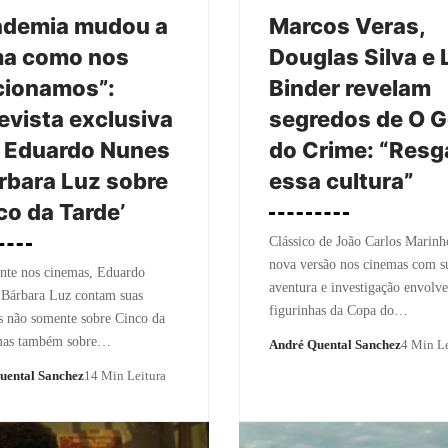
ndemia mudou a
Marcos Veras,
ma como nos
Douglas Silva e 
cionamos”:
Binder revelam
evista exclusiva
segredos de O G
 Eduardo Nunes
do Crime: “Resg
rbara Luz sobre
essa cultura”
co da Tarde’
Clássico de João Carlos Marin
nova versão nos cinemas com s
nte nos cinemas, Eduardo
aventura e investigação envolv
 Bárbara Luz contam suas
figurinhas da Copa do…
s não somente sobre Cinco da
mas também sobre…
André Quental Sanchez
4 Min Le
uental Sanchez
14 Min Leitura