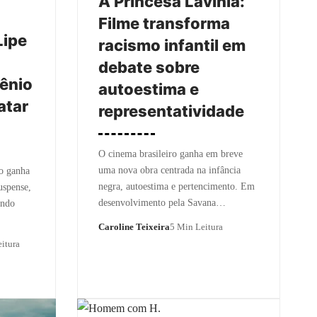
A Princesa Lavínia:
Filme transforma
Lipe
racismo infantil em
debate sobre
ênio
autoestima e
atar
representatividade
O cinema brasileiro ganha em breve
uma nova obra centrada na infância
ho ganha
negra, autoestima e pertencimento. Em
uspense,
desenvolvimento pela Savana…
endo
Caroline Teixeira
5 Min Leitura
itura