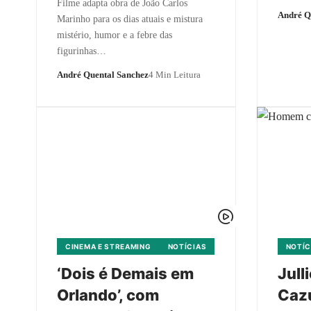
Filme adapta obra de João Carlos
André Q
Marinho para os dias atuais e mistura
mistério, humor e a febre das
figurinhas…
André Quental Sanchez
4 Min Leitura
CINEMA E STREAMING
NOTÍCIAS
NOTÍC
‘Dois é Demais em
Jull
Orlando’, com
Cazu