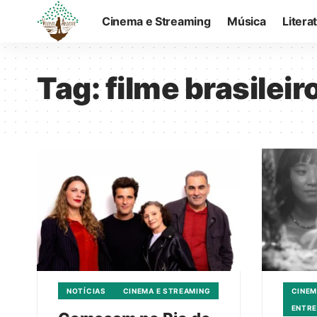
Cinema e Streaming
Música
Litera
Tag:
filme brasileir
NOTÍCIAS
CINEMA E STREAMING
CINEM
ENTRE