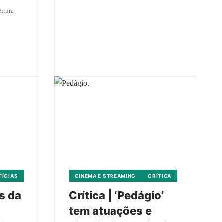
itura
TÍCIAS
CINEMA E STREAMING
CRÍTICA
os da
Crítica | ‘Pedágio’
tem atuações e