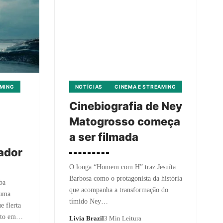
AMING
NOTÍCIAS
CINEMA E STREAMING
Cinebiografia de Ney
Matogrosso começa
a ser filmada
cador
O longa “Homem com H” traz Jesuíta
Barbosa como o protagonista da história
ba
que acompanha a transformação do
 uma
tímido Ney…
e flerta
anto em…
Livia Brazil
3 Min Leitura