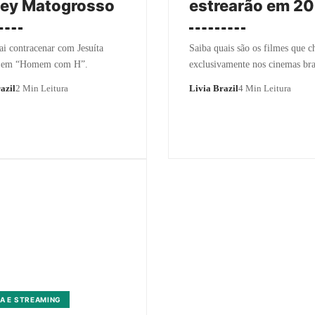
Ney Matogrosso
estrearão em 2
ai contracenar com Jesuíta
Saiba quais são os filmes que 
 em “Homem com H”.
exclusivamente nos cinemas bras
azil
2 Min Leitura
Livia Brazil
4 Min Leitura
A E STREAMING