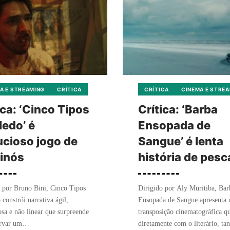
A E STREAMING
CRÍTICA
CRÍTICA
CINEMA E STRE
ica: ‘Cinco Tipos
Crítica: ‘Barba
edo’ é
Ensopada de
cioso jogo de
Sangue’ é lenta
inós
história de pes
 por Bruno Bini, Cinco Tipos
Dirigido por Aly Muritiba, Bar
constrói narrativa ágil,
Ensopada de Sangue apresenta
osa e não linear que surpreende
transposição cinematográfica qu
ervar um…
diretamente com o literário, t