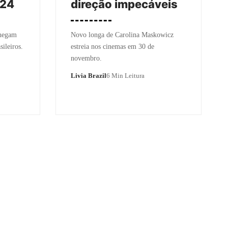
024
direção impecáveis
chegam
Novo longa de Carolina Maskowicz
ileiros.
estreia nos cinemas em 30 de
novembro.
Livia Brazil
6 Min Leitura