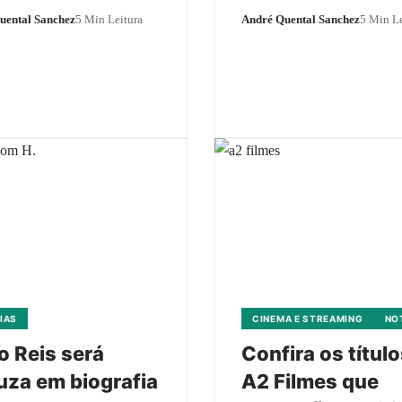
uental Sanchez
5 Min Leitura
André Quental Sanchez
5 Min Le
IAS
CINEMA E STREAMING
NO
io Reis será
Confira os títul
za em biografia
A2 Filmes que