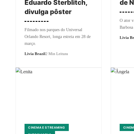
Eduardo Sterblitch,
de 
divulga pôster
O ator v
Barbosa
Filmado nos parques do Universal
Orlando Resort, longa estreia em 28 de
Livia Br
março.
Livia Brazil
2 Min Leitura
CINEMA E STREAMING
CINEM