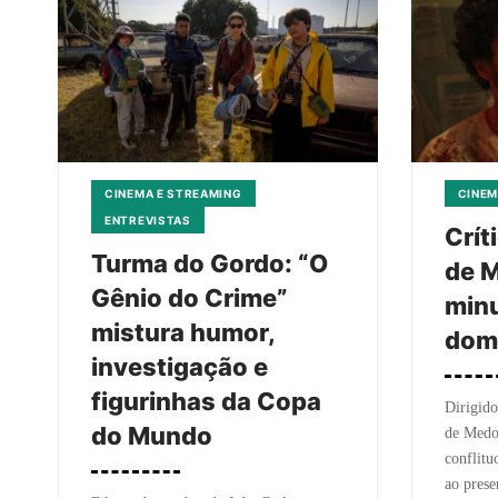
CINEMA E STREAMING
CINEM
ENTREVISTAS
Crít
Turma do Gordo: “O
de M
Gênio do Crime”
minu
mistura humor,
dom
investigação e
figurinhas da Copa
Dirigido
do Mundo
de Medo 
conflitu
ao pres