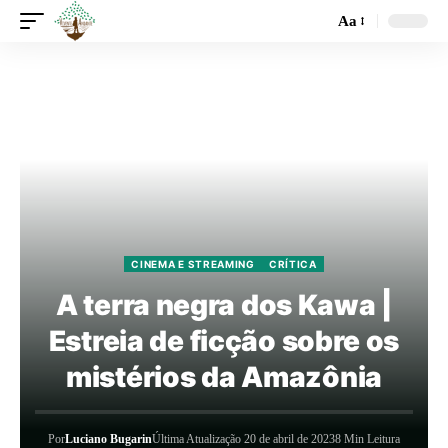
Aa
CINEMA E STREAMING
CRÍTICA
A terra negra dos Kawa |
Estreia de ficção sobre os
mistérios da Amazônia
Por
Luciano Bugarin
Última Atualização 20 de abril de 2023
8 Min Leitura