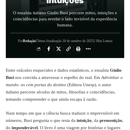
intuições
O ensaísta italiano Giulio Busi percorre mitos, intuições e
coincidências para revelar o lado invisível da experiência
humana.
Por
Redação
Última Atualização 20 de outubro de 2025
2 Min Leitura
Entre oráculos esquecidos e dados estatísticos, o ensaísta
Giulio
Busi
nos convida a atravessar o espelho do real. Em
Adivinhar o
mundo: as cem portas do destino
(Editora Unesp), o autor
italiano percorre séculos de mitos, filosofias e coincidências,
tentando compreender o que ainda escapa à razão.
Num tempo em que a ciência busca traduzir o imprevisível em
números, Busi pergunta o que resta da
intuição
, da
premonição
,
do
imponderável
. O livro é uma viagem por histórias e lugares