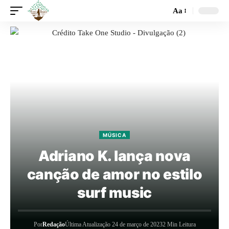
Aa
MÚSICA
Adriano K. lança nova
canção de amor no estilo
surf music
Por
Redação
Última Atualização 24 de março de 2023
2 Min Leitura