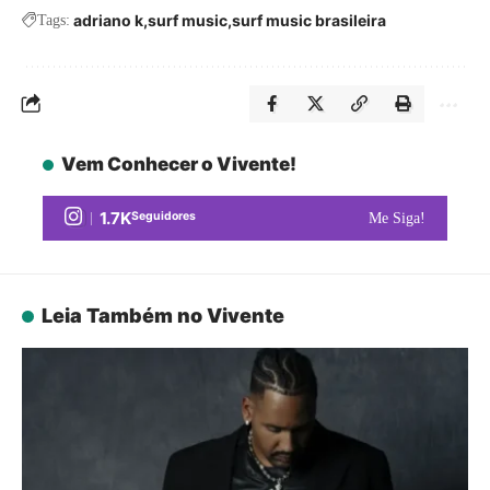
adriano k
surf music
surf music brasileira
Tags:
Vem Conhecer o Vivente!
1.7K
Seguidores
Me Siga!
Leia Também no Vivente