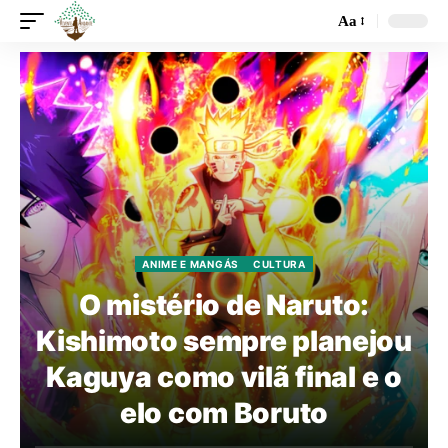
Aa
ANIME E MANGÁS
CULTURA
O mistério de Naruto:
Kishimoto sempre planejou
Kaguya como vilã final e o
elo com Boruto