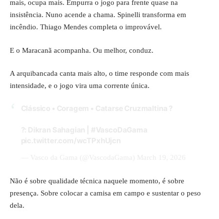
mais, ocupa mais. Empurra o jogo para frente quase na
insistência. Nuno acende a chama. Spinelli transforma em
incêndio. Thiago Mendes completa o improvável.
E o Maracanã acompanha. Ou melhor, conduz.
A arquibancada canta mais alto, o time responde com mais
intensidade, e o jogo vira uma corrente única.
Clássico • Coragem • Catarse Cruzmaltina ?
?: Dikran Sahagian |
#VascoDaGama
pic.twitter.com/wcTPxhUjcn
— Vasco da Gama (@VascodaGama)
March 19, 2026
Não é sobre qualidade técnica naquele momento, é sobre
presença. Sobre colocar a camisa em campo e sustentar o peso
dela.