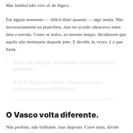
Mas futebol não vive só de lógica.
Em algum momento — difícil dizer quando — algo muda. Não
necessariamente na prancheta, mas no acordo silencioso entre
time e torcida. Como se todos, ao mesmo tempo, decidissem que
aquilo não terminaria daquele jeito. E decidir, às vezes, é o que
basta.
O GOL DA VIRADA VASCAÍNA E A EXPLOSÃO DO
MARACA! ?
ISSO É VASCO DA GAMA ?
#VascoDaGama
pic.twitter.com/vgK8vWAeE2
— Vasco da Gama (@VascodaGama)
March 19, 2026
O Vasco volta diferente.
Não perfeito, não brilhante, mas disposto. Corre mais, divide