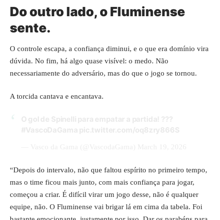
Do outro lado, o Fluminense
sente.
O controle escapa, a confiança diminui, e o que era domínio vira
dúvida. No fim, há algo quase visível: o medo. Não
necessariamente do adversário, mas do que o jogo se tornou.
A torcida cantava e encantava.
O gol de Spinelli para empatar a partida! ???
#VascoDaGama
pic.twitter.com/oq8zry866S
— Vasco da Gama (@VascodaGama)
March 19, 2026
“Depois do intervalo, não que faltou espírito no primeiro tempo,
mas o time ficou mais junto, com mais confiança para jogar,
começou a criar. É difícil virar um jogo desse, não é qualquer
equipe, não. O Fluminense vai brigar lá em cima da tabela. Foi
bastante emocionante, justamente por isso. Dar os parabéns para