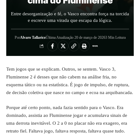
cima do Fluminense
Entre desorganização e fé, o Vasco encontra força na torcida
e escreve uma virada que escapa da lógica.
Por
Alvaro Tallarico
Última Atualização 20 de março de 2026
3 Min Leitura
Tem jogos que se explicam. Outros, se sentem. Vasco 3,
Fluminense 2 é desses que não cabem na análise fria, no
esquema tático ou na estatística. É jogo de impulso, de ruptura,
de decisão coletiva que nasce no campo e ecoa na arquibancada.
Porque até certo ponto, nada fazia sentido para o Vasco. Era
dominado, assistia ao Fluminense jogar e acumulava sinais de
uma derrota inevitável. O 2 a 0 no placar não era exagero, era
retrato fiel. Faltava jogo, faltava resposta, faltava quase tudo.