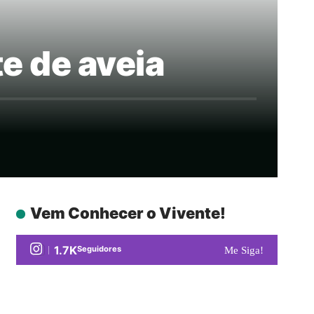
e de aveia
Vem Conhecer o Vivente!
1.7K
Seguidores
Me Siga!