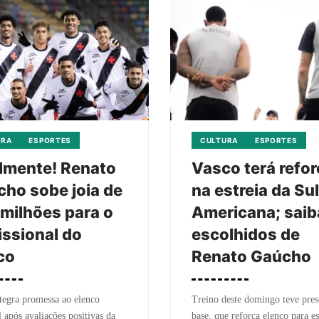
URA
ESPORTES
CULTURA
ESPORTES
lmente! Renato
Vasco terá refo
ho sobe joia de
na estreia da Sul
milhões para o
Americana; saib
issional do
escolhidos de
co
Renato Gaúcho
tegra promessa ao elenco
Treino deste domingo teve pres
l após avaliações positivas da
base, que reforça elenco para es