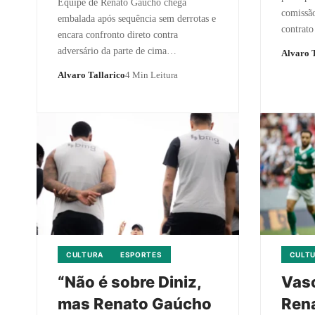
Equipe de Renato Gaúcho chega
comissã
embalada após sequência sem derrotas e
contrat
encara confronto direto contra
adversário da parte de cima…
Alvaro T
Alvaro Tallarico
4 Min Leitura
CULTURA
ESPORTES
CULT
“Não é sobre Diniz,
Vasc
mas Renato Gaúcho
Ren