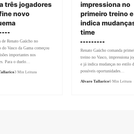
a três jogadores
impressiona no
fine novo
primeiro treino e
uema
indica mudança
time
a de Renato Gaúcho no
 do Vasco da Gama começou
Renato Gaúcho comanda prime
sões importantes nos
treino no Vasco, impressiona j
es. Para o duelo…
e já indica mudanças no estilo 
possíveis oportunidades…
allarico
3 Min Leitura
Alvaro Tallarico
6 Min Leitura