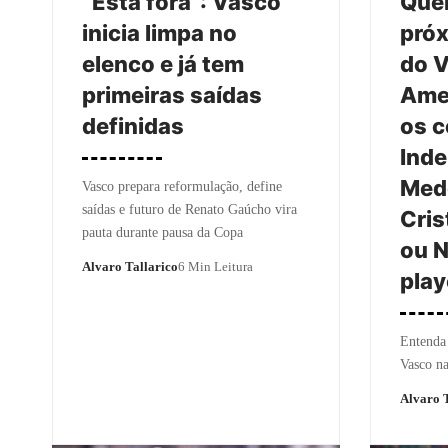
“Está fora”: Vasco
Que
inicia limpa no
próx
elenco e já tem
do V
primeiras saídas
Ame
definidas
os c
Inde
Mede
Vasco prepara reformulação, define
saídas e futuro de Renato Gaúcho vira
Cris
pauta durante pausa da Copa
ou N
Alvaro Tallarico
6 Min Leitura
play
Entenda 
Vasco n
Alvaro T