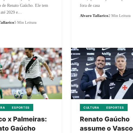
o de Renato Gaúcho. Ele tem
fora de casa
o até 2029 e…
Alvaro Tallarico
2 Min Leitura
allarico
5 Min Leitura
URA
ESPORTES
CULTURA
ESPORTES
o x Palmeiras:
Renato Gaúcho
ato Gaúcho
assume o Vasco