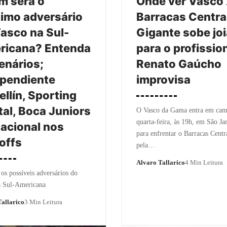
m será o
Onde ver Vasco 
imo adversário
Barracas Centra
asco na Sul-
Gigante sobe joi
ricana? Entenda
para o profission
enários;
Renato Gaúcho
pendiente
improvisa
llín, Sporting
tal, Boca Juniors
O Vasco da Gama entra em cam
quarta-feira, às 19h, em São Ja
acional nos
para enfrentar o Barracas Centr
offs
pela…
Alvaro Tallarico
4 Min Leitura
os possíveis adversários do
a Sul-Americana
allarico
3 Min Leitura