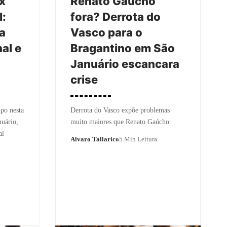
x
Renato Gaúcho
l:
fora? Derrota do
a
Vasco para o
al e
Bragantino em São
Januário escancara
crise
po nesta
Derrota do Vasco expõe problemas
nuário,
muito maiores que Renato Gaúcho
al
Alvaro Tallarico
5 Min Leitura