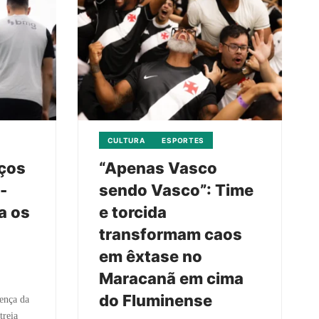
CULTURA
ESPORTES
rços
“Apenas Vasco
-
sendo Vasco”: Time
a os
e torcida
transformam caos
em êxtase no
Maracanã em cima
do Fluminense
ença da
treia