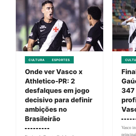
CULTURA
ESPORTES
CULT
Onde ver Vasco x
Fina
Athletico-PR: 2
Gaúc
desfalques em jogo
347 
decisivo para definir
prof
ambições no
Vas
Brasileirão
Vasco in
principa