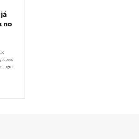
 já
s no
iro
ogadores
de jogo e