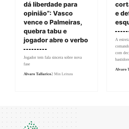
dá liberdade para
cort
opinião”: Vasco
e de
vence o Palmeiras,
esq
quebra tabu e
jogador abre o verbo
A estrei
comando
com deci
Jogador tem fala sincera sobre nova
bastidor
fase
Alvaro T
Alvaro Tallarico
2 Min Leitura