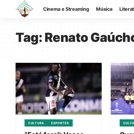
Cinema e Streaming
Música
Litera
Tag:
Renato Gaúch
CULTURA
ESPORTES
CULT