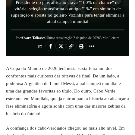
Presidente do país africano crava "100% de chance" de
vitória, seleção transforma o antigo "1%" em símbolo de
superação e aposta no goleiro Vozinha para tentar eliminar a
atual campeã mundial
Por
Alvaro Tallarico
Última Atualização 2 de julho de 2026
8 Min Leitura
A Copa do Mundo de 2026 terá nesta sexta-feira um dos
confrontos mais curiosos das oitavas de final. De um lado, a
poderosa Argentina de Lionel Messi, atual campeã mundial e
uma das grandes favoritas ao título. Do outro, Cabo Verde,
estreante em Mundiais, que já entrou para a história ao alcançar a
fase eliminatória e agora sonha com uma das maiores zebras da
história do futebol.
A confiança dos cabo-verdianos chegou ao mais alto nível. Em