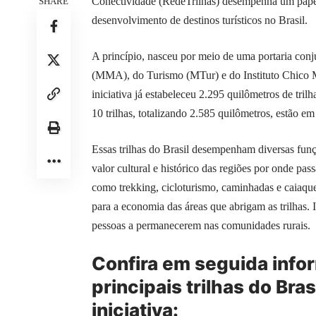
Conectividade (RedeTrilhas) desempenha um papel
SHARE
desenvolvimento de destinos turísticos no Brasil.
A princípio, nasceu por meio de uma portaria co
(MMA), do Turismo (MTur) e do Instituto Chico 
iniciativa já estabeleceu 2.295 quilômetros de tril
10 trilhas, totalizando 2.585 quilômetros, estão e
Essas trilhas do Brasil desempenham diversas fun
valor cultural e histórico das regiões por onde pas
como trekking, cicloturismo, caminhadas e caiaq
para a economia das áreas que abrigam as trilhas. 
pessoas a permanecerem nas comunidades rurais.
Confira em seguida inf
principais trilhas do Bra
iniciativa: