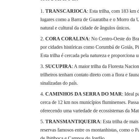
TRANSCARIOCA
: Esta trilha, com 183 km 
lugares como a Barra de Guaratiba e o Morro da Ur
natural e cultural da cidade de ângulos únicos.
CORA CORALINA
: No Centro-Oeste do Bra
por cidades históricas como Corumbá de Goiás, Pi
Esta trilha é cercada pela natureza e proporciona 
SUCUPIRA
: A maior trilha da Floresta Naci
trilheiros tenham contato direto com a flora e fau
sinalizadas do país.
CAMINHOS DA SERRA DO MAR
: Ideal 
cerca de 12 km nos municípios fluminenses. Passa
oferecendo uma variedade de ecossistemas da Mata
TRANSMANTIQUEIRA
: Esta trilha de ma
reservas famosos entre os montanhistas, como o Pa
de Ibitiboca e Campos do Jordão.