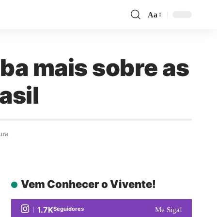
Aa
iba mais sobre as
asil
ura
Vem Conhecer o Vivente!
1.7K
Seguidores
Me Siga!