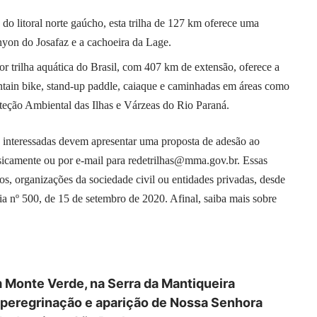
do litoral norte gaúcho, esta trilha de 127 km oferece uma
anyon do Josafaz e a cachoeira da Lage.
or trilha aquática do Brasil, com 407 km de extensão, oferece a
tain bike, stand-up paddle, caiaque e caminhadas em áreas como
teção Ambiental das Ilhas e Várzeas do Rio Paraná.
has interessadas devem apresentar uma proposta de adesão ao
sicamente ou por e-mail para redetrilhas@mma.gov.br. Essas
s, organizações da sociedade civil ou entidades privadas, desde
ia nº 500, de 15 de setembro de 2020. Afinal, saiba mais sobre
 Monte Verde, na Serra da Mantiqueira
da peregrinação e aparição de Nossa Senhora