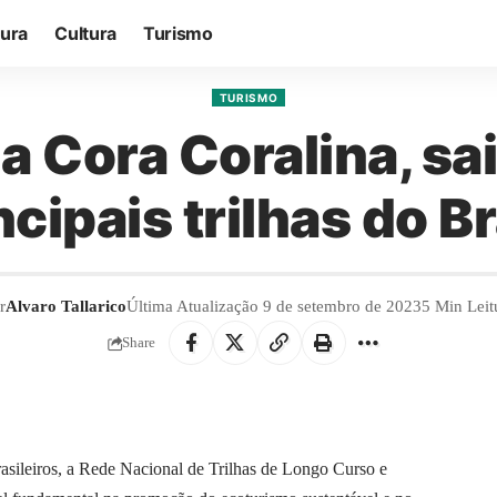
tura
Cultura
Turismo
TURISMO
a Cora Coralina, sa
ncipais trilhas do Br
r
Alvaro Tallarico
Última Atualização 9 de setembro de 2023
5 Min Leit
Share
rasileiros, a Rede Nacional de Trilhas de Longo Curso e