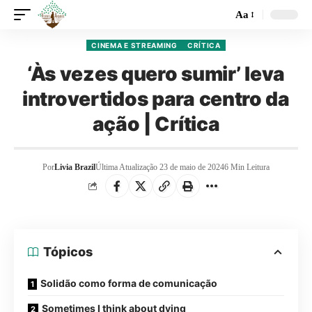
Aa
CINEMA E STREAMING
CRÍTICA
‘Às vezes quero sumir’ leva
introvertidos para centro da
ação | Crítica
Por
Livia Brazil
Última Atualização 23 de maio de 2024
6 Min Leitura
Tópicos
Solidão como forma de comunicação
Sometimes I think about dying