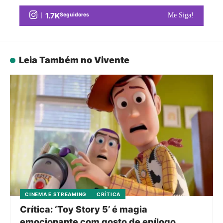
1.7K
Seguidores
Me Siga!
Leia Também no Vivente
CINEMA E STREAMING
CRÍTICA
Crítica: ‘Toy Story 5’ é magia
emocionante com gosto de epílogo