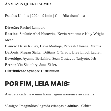
ÀS VEZES QUERO SUMIR
Estados Unidos | 2024 | 91min | Comédia dramática
Direção:
Rachel Lambert.
Roteiro:
Stefanie Abel Horowitz, Kevin Armento e Katy Wright-
Mead.
Elenco:
Daisy Ridley, Dave Merheje, Parvesh Cheena, Marcia
DeBonis, Megan Stalter, Brittany O’Grady, Bree Elrod, Lauren
Beveridge, Ayanna Berkshire, Sean Gustavus Tarjyoto, Jeb
Berrier, Vin Shambry, June Eisler.
Distribuição:
Synapse Distribution
.
POR FIM, LEIA MAIS:
A estrela cadente – uma homenagem nonsense ao cinema
‘Amigos Imaginários’ agrada crianças e adultos | Crítica