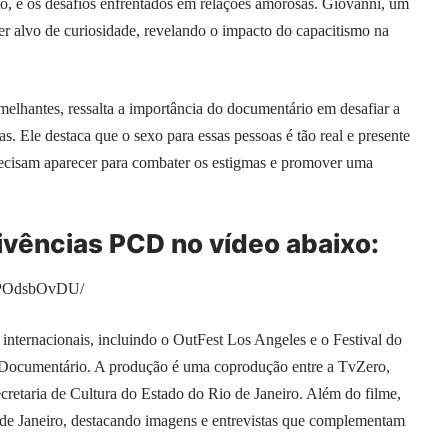
, e os desafios enfrentados em relações amorosas. Giovanni, um
er alvo de curiosidade, revelando o impacto do capacitismo na
elhantes, ressalta a importância do documentário em desafiar a
s. Ele destaca que o sexo para essas pessoas é tão real e presente
precisam aparecer para combater os estigmas e promover uma
vivências PCD no vídeo abaixo:
CzPOdsbOvDU/
 internacionais, incluindo o OutFest Los Angeles e o Festival do
 Documentário. A produção é uma coprodução entre a TvZero,
cretaria de Cultura do Estado do Rio de Janeiro. Além do filme,
 de Janeiro, destacando imagens e entrevistas que complementam