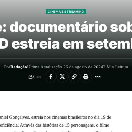
CINEMA E STREAMING
: documentário so
D estreia em setem
Por
Redação
Última Atualização 26 de agosto de 2024
2 Min Leitura
Share
iel Gonçalves, estreia nos cinemas brasileiros no dia 19 de
ficiência. Através das histórias de 15 personagens, o filme