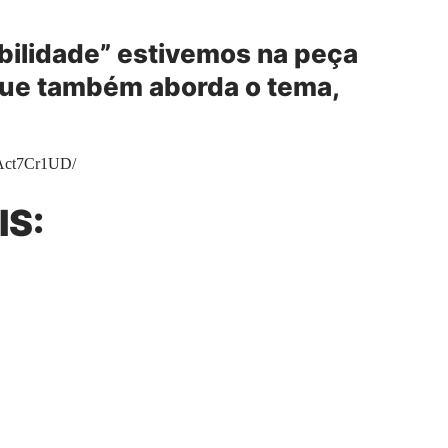
ybilidade” estivemos na peça
 que também aborda o tema,
zAct7Cr1UD/
IS: