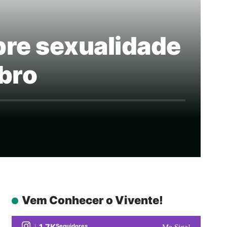
bre sexualidade
bro
Vem Conhecer o Vivente!
1.7K
Seguidores
Me Siga!