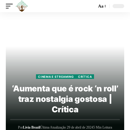
Aa
CINEMA E STREAMING
CRÍTICA
‘Aumenta que é rock ‘n roll’
traz nostalgia gostosa |
Crítica
Por
Livia Brazil
Última Atualização 29 de abril de 2024
5 Min Leitura