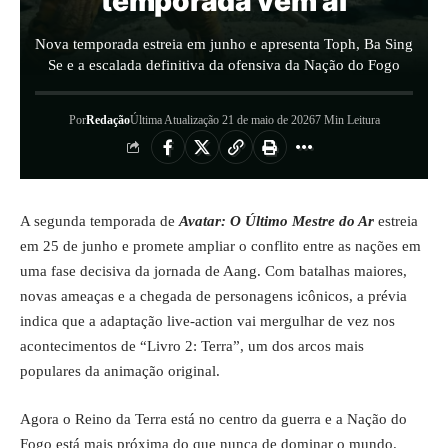
temporada vem aí
Nova temporada estreia em junho e apresenta Toph, Ba Sing
Se e a escalada definitiva da ofensiva da Nação do Fogo
Por
Redação
Última Atualização 21 de maio de 2026
7 Min Leitura
A segunda temporada de
Avatar: O Último Mestre do Ar
estreia
em 25 de junho e promete ampliar o conflito entre as nações em
uma fase decisiva da jornada de Aang. Com batalhas maiores,
novas ameaças e a chegada de personagens icônicos, a prévia
indica que a adaptação live-action vai mergulhar de vez nos
acontecimentos de “Livro 2: Terra”, um dos arcos mais
populares da animação original.
Agora o Reino da Terra está no centro da guerra e a Nação do
Fogo está mais próxima do que nunca de dominar o mundo.