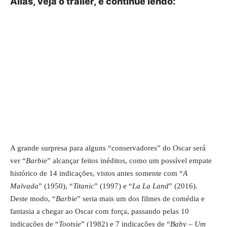
Aliás, veja o trailer, e continue lendo:
A grande surpresa para alguns “conservadores” do Oscar será
ver “
Barbie
” alcançar feitos inéditos, como um possível empate
histórico de 14 indicações, vistos antes somente com “
A
Malvada
” (1950), “
Titanic
” (1997) e “
La La Land
” (2016).
Deste modo, “
Barbie
” seria mais um dos filmes de comédia e
fantasia a chegar ao Oscar com força, passando pelas 10
indicações de “
Tootsie
” (1982) e 7 indicações de “
Baby – Um