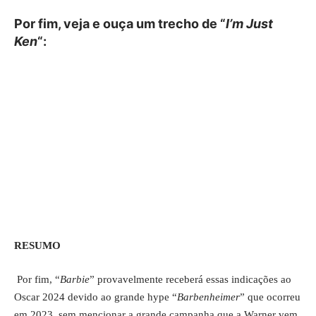
Por fim, veja e ouça um trecho de “
I’m Just
Ken
“:
RESUMO
Por fim, “
Barbie
” provavelmente receberá essas indicações ao
Oscar 2024 devido ao grande hype “
Barbenheimer
” que ocorreu
em 2023, sem mencionar a grande campanha que a Warner vem