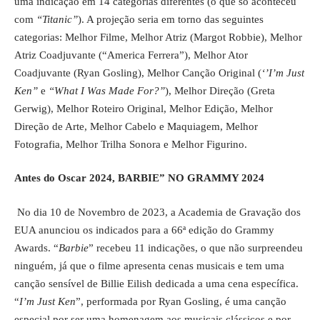
uma indicação em 14 categorias diferentes (o que só aconteceu
com
“Titanic”
). A projeção seria em torno das seguintes
categorias: Melhor Filme, Melhor Atriz (Margot Robbie), Melhor
Atriz Coadjuvante (“America Ferrera”), Melhor Ator
Coadjuvante (Ryan Gosling), Melhor Canção Original (
‘’I’m Just
Ken’’
e
“What I Was Made For?”
), Melhor Direção (Greta
Gerwig), Melhor Roteiro Original, Melhor Edição, Melhor
Direção de Arte, Melhor Cabelo e Maquiagem, Melhor
Fotografia, Melhor Trilha Sonora e Melhor Figurino.
Antes do Oscar 2024, BARBIE” NO GRAMMY 2024
No dia 10 de Novembro de 2023, a Academia de Gravação dos
EUA anunciou os indicados para a 66ª edição do Grammy
Awards. “
Barbie
” recebeu 11 indicações, o que não surpreendeu
ninguém, já que o filme apresenta cenas musicais e tem uma
canção sensível de Billie Eilish dedicada a uma cena específica.
“
I’m Just Ken
”, performada por Ryan Gosling, é uma canção
especial por ser uma homenagem aos musicais clássicos e por