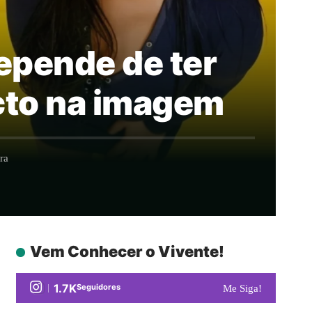
repende de ter
cto na imagem
ra
Vem Conhecer o Vivente!
1.7K
Seguidores
Me Siga!