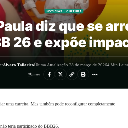
NOTÍCIAS
CULTURA
Paula diz que se ar
BB 26 e expõe impa
or
Alvaro Tallarico
Última Atualização 28 de março de 2026
4 Min Leitu
Share
liar uma carreira. Mas também pode reconfigurar completamente
, não teria participado do BBB26.