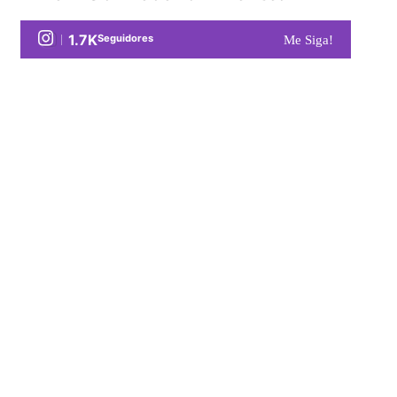
1.7K
Seguidores
Me Siga!