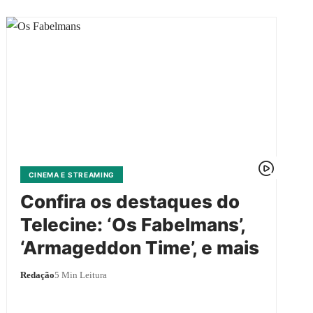
CINEMA E STREAMING
Confira os destaques do
Telecine: ‘Os Fabelmans’,
‘Armageddon Time’, e mais
Redação
5 Min Leitura