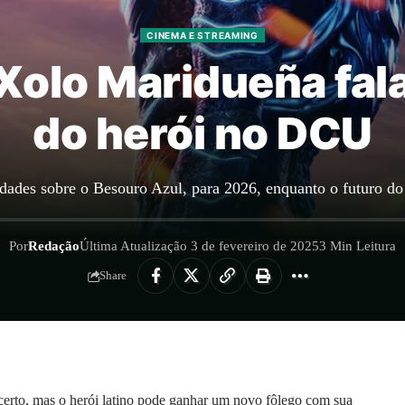
CINEMA E STREAMING
Xolo Maridueña fala
do herói no DCU
dades sobre o Besouro Azul, para 2026, enquanto o futuro do
Por
Redação
Última Atualização 3 de fevereiro de 2025
3 Min Leitura
Share
certo, mas o herói latino pode ganhar um novo fôlego com sua