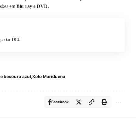
rsões em
Blu-ray e DVD
.
impactar DCU
ie besouro azul
Xolo Maridueña
Facebook