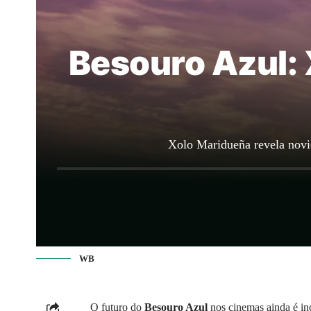
Besouro Azul: 
Xolo Maridueña revela novi
WB
O futuro do
Besouro Azul
nos cinemas ainda é in