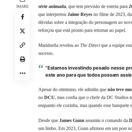
série animada
, que tem previsão de estreia para
2
SHARE
que interpretou
Jaime Reyes
no filme de 2023, du
dúvidas sobre a integração do personagem ao no
reforçou que está pronto para retornar ao papel.
Maridueña revelou ao
The Direct
que a equipe está
sucesso.
“Estamos investindo pesado nesse pr
este ano para que todos possam assisti
Apesar do otimismo, ele admitiu que
não teve mu
no
DCU
, mas confia que o chefe da DC Studios 
enquanto ele cozinha, mas quando esse banquete es
Desde que
James Gunn
assumiu o comando da
D
um limbo. Em 2023, Gunn afirmou em um post n