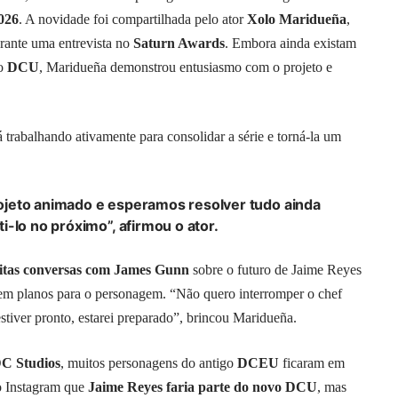
026
. A novidade foi compartilhada pelo ator
Xolo Maridueña
,
rante uma entrevista no
Saturn Awards
. Embora ainda existam
vo
DCU
, Maridueña demonstrou entusiasmo com o projeto e
 trabalhando ativamente para consolidar a série e torná-la um
ojeto animado e esperamos resolver tudo ainda
-lo no próximo”, afirmou o ator.
itas conversas com James Gunn
sobre o futuro de Jaime Reyes
tem planos para o personagem. “Não quero interromper o chef
tiver pronto, estarei preparado”, brincou Maridueña.
C Studios
, muitos personagens do antigo
DCEU
ficaram em
o Instagram que
Jaime Reyes faria parte do novo DCU
, mas