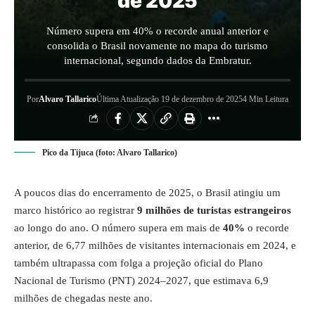
de 2025
Número supera em 40% o recorde anual anterior e
consolida o Brasil novamente no mapa do turismo
internacional, segundo dados da Embratur.
Por
Alvaro Tallarico
Última Atualização 19 de dezembro de 2025
4 Min Leitura
Pico da Tijuca (foto: Alvaro Tallarico)
A poucos dias do encerramento de 2025, o Brasil atingiu um
marco histórico ao registrar
9 milhões de turistas estrangeiros
ao longo do ano. O número supera em mais de
40%
o recorde
anterior, de 6,77 milhões de visitantes internacionais em 2024, e
também ultrapassa com folga a projeção oficial do Plano
Nacional de Turismo (PNT) 2024–2027, que estimava 6,9
milhões de chegadas neste ano.