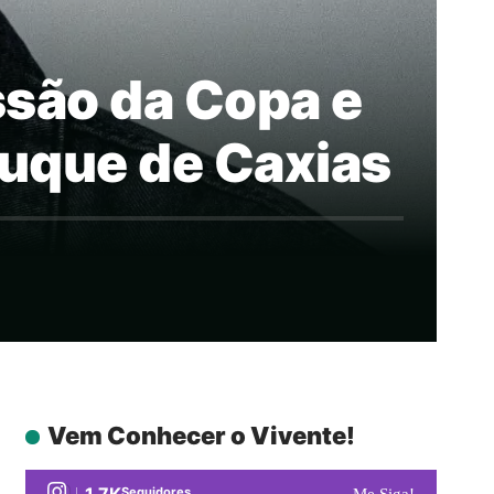
ssão da Copa e
Duque de Caxias
Vem Conhecer o Vivente!
1.7K
Seguidores
Me Siga!