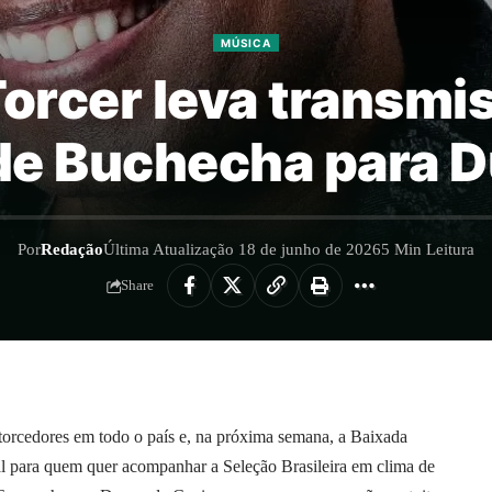
MÚSICA
Torcer leva transmi
de Buchecha para 
Por
Redação
Última Atualização 18 de junho de 2026
5 Min Leitura
Share
cedores em todo o país e, na próxima semana, a Baixada
l para quem quer acompanhar a Seleção Brasileira em clima de