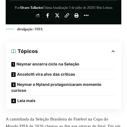
Por
Alvaro Tallarico
Última Atualização 5 de julho de 2026
5 Min Leitura
divulgação / FIFA
Tópicos
Neymar encerra ciclo na Seleção
Ancelotti vira alvo das críticas
Neymar e Nyland protagonizaram momento
curioso
Leia mais
A caminhada da Seleção Brasileira de Futebol na Copa do
Mundo FIFA de 2026 chegou ao fim nas oitavas de final. Em um