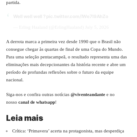
partida.
Well well well ?
pic.twitter.com/IWe7l9AhZo
— Erling Haaland (@ErlingHaaland)
July 5, 2026
A derrota marca a primeira vez desde 1990 que o Brasil não
consegue chegar às quartas de final de uma Copa do Mundo.
Para uma seleção pentacampeã, o resultado representa uma das
eliminações mais decepcionantes da história recente e abre um
período de profundas reflexões sobre o futuro da equipe
nacional.
Siga-nos e confira outras notícias
@viventeandante
e no
nosso
canal de whatsapp
!
Leia mais
Crítica: ‘Primavera’ acerta na protagonista, mas desperdiça