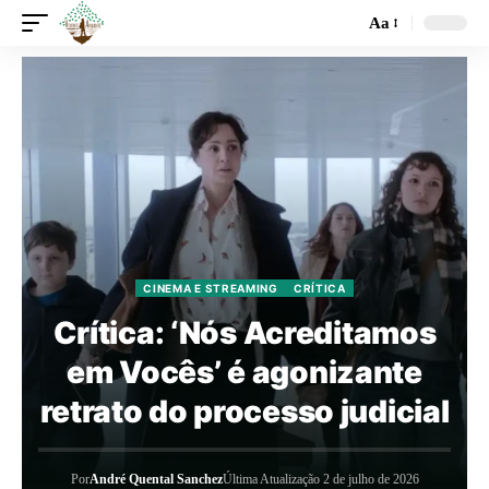
Aa
CINEMA E STREAMING
CRÍTICA
Crítica: ‘Nós Acreditamos
em Vocês’ é agonizante
retrato do processo judicial
Por
André Quental Sanchez
Última Atualização 2 de julho de 2026