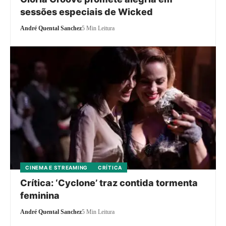
sessões especiais de Wicked
André Quental Sanchez
5 Min Leitura
CINEMA E STREAMING
CRÍTICA
Crítica: ‘Cyclone’ traz contida tormenta
feminina
André Quental Sanchez
5 Min Leitura