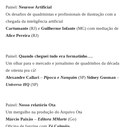
Painel:
Neurose Artificial
Os desafios de quadrinistas e profissionais de ilustração com a
chegada da inteligência artificial
Cartumante
(RJ) e
Guilherme Infante
(MG) com mediação de
Alice Pereira
(RJ)
Painel:
Quando cheguei tudo era formatinho….
Um olhar para o mercado e jornalismo de quadrinhos da década
de oitenta pra cá!
Alexandre Callari
–
Pipoca e Nanquim
(SP)
Sidney Gusman
–
Universo HQ
(SP)
Painel:
Nosso relatório Ota
Um mergulho na produção do Arquivo Ota
Márcio Paixão
–
Editora MMarte
(Go)
Oficina de fanzine com
Zé Colméia