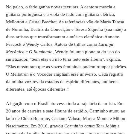
No palco, o fado ganha novas texturas. A cantora mescla a
guitarra portuguesa e a viola de fado com guitarra elétrica,
Mellotron e Cristal Baschet. As referências vão de Maria Teresa
de Noronha, Beatriz da Conceição e Teresa Siqueira (sua mãe) a
duas artistas que transformaram a música eletrônica: Annette
Peacock e Wendy Carlos. Autora de trilhas como
Laranja
Mecânica
e
O Iluminado
, Wendy foi uma pioneira do uso do
sintetizador. “Sem elas eu não teria feito este álbum”, explica.
“Elas mostraram que as vozes femininas podem romper padrões.
O Mellotron e o Vocoder ampliam esse universo. Cada registro
da minha voz revela estados de espírito diferentes, mulheres
diferentes, até épocas diferentes.”
A ligação com o Brasil atravessa toda a trajetória da artista. Em
20 anos de carreira e sete álbuns de estúdio, Carminho atuou ao
lado de Chico Buarque, Caetano Veloso, Marisa Monte e Milton
Nascimento. Em 2016, gravou
Carminho canta Tom Jobim
a
convite da família do maestro, com a banda que o acompanhou