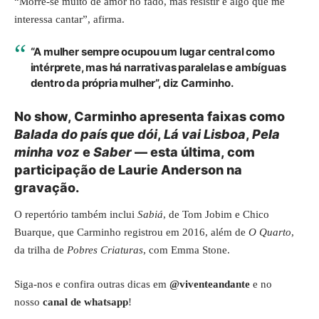
“Morre-se muito de amor no fado, mas resistir é algo que me
interessa cantar”, afirma.
“A mulher sempre ocupou um lugar central como
intérprete, mas há narrativas paralelas e ambíguas
dentro da própria mulher”, diz Carminho.
No show, Carminho apresenta faixas como
Balada do país que dói
,
Lá vai Lisboa
,
Pela
minha voz
e
Saber
— esta última, com
participação de Laurie Anderson na
gravação.
O repertório também inclui
Sabiá
, de Tom Jobim e Chico
Buarque, que Carminho registrou em 2016, além de
O Quarto
,
da trilha de
Pobres Criaturas
, com Emma Stone.
Siga-nos e confira outras dicas em
@viventeandante
e no
nosso
canal de whatsapp
!