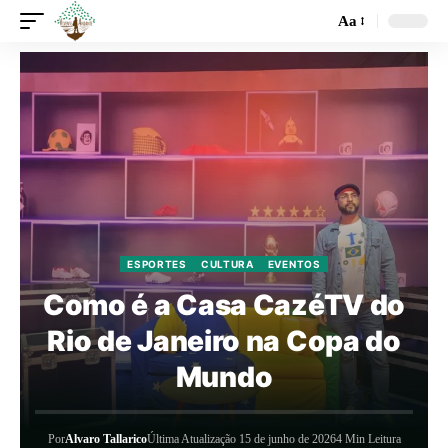
Aa
ESPORTES
CULTURA
EVENTOS
Como é a Casa CazéTV do
Rio de Janeiro na Copa do
Mundo
Por
Alvaro Tallarico
Última Atualização 15 de junho de 2026
4 Min Leitura