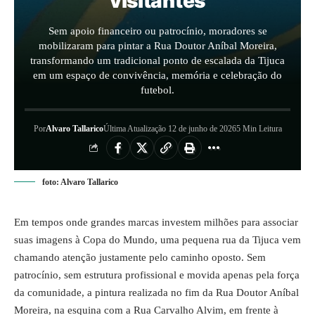
visitantes
Sem apoio financeiro ou patrocínio, moradores se
mobilizaram para pintar a Rua Doutor Aníbal Moreira,
transformando um tradicional ponto de escalada da Tijuca
em um espaço de convivência, memória e celebração do
futebol.
Por
Alvaro Tallarico
Última Atualização 12 de junho de 2026
5 Min Leitura
foto: Alvaro Tallarico
Em tempos onde grandes marcas investem milhões para associar
suas imagens à
Copa do Mundo
, uma pequena rua da Tijuca vem
chamando atenção justamente pelo caminho oposto. Sem
patrocínio, sem estrutura profissional e movida apenas pela força
da comunidade, a pintura realizada no fim da Rua Doutor Aníbal
Moreira, na esquina com a Rua Carvalho Alvim, em frente à