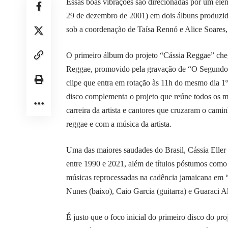
Essas boas vibrações são direcionadas por um elen
29 de dezembro de 2001) em dois álbuns produzid
sob a coordenação de Taísa Rennó e Alice Soares, p
O primeiro álbum do projeto “Cássia Reggae” cheg
Reggae, promovido pela gravação de “O Segundo S
clipe que entra em rotação às 11h do mesmo dia 1º
disco complementa o projeto que reúne todos os m
carreira da artista e cantores que cruzaram o cami
reggae e com a música da artista.
Uma das maiores saudades do Brasil, Cássia Eller 
entre 1990 e 2021, além de títulos póstumos como
músicas reprocessadas na cadência jamaicana em
Nunes (baixo), Caio Garcia (guitarra) e Guaraci Ak
É justo que o foco inicial do primeiro disco do pr