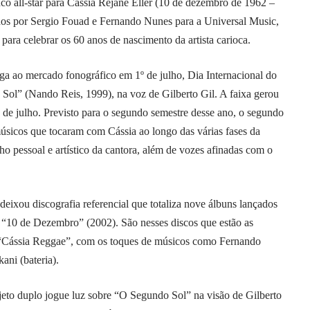
co all-star para Cássia Rejane Eller (10 de dezembro de 1962 –
os por Sergio Fouad e Fernando Nunes para a Universal Music,
ara celebrar os 60 anos de nascimento da artista carioca.
a ao mercado fonográfico em 1º de julho, Dia Internacional do
ol” (Nando Reis, 1999), na voz de Gilberto Gil. A faixa gerou
 de julho. Previsto para o segundo semestre desse ano, o segundo
úsicos que tocaram com Cássia ao longo das várias fases da
nho pessoal e artístico da cantora, além de vozes afinadas com o
deixou discografia referencial que totaliza nove álbuns lançados
 “10 de Dezembro” (2002). São nesses discos que estão as
 “Cássia Reggae”, com os toques de músicos como Fernando
ani (bateria).
ojeto duplo jogue luz sobre “O Segundo Sol” na visão de Gilberto