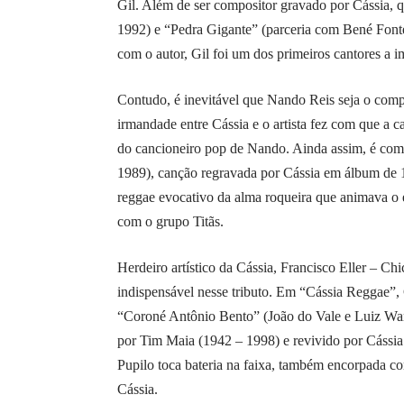
Gil. Além de ser compositor gravado por Cássia, 
1992) e “Pedra Gigante” (parceria com Bené Font
com o autor, Gil foi um dos primeiros cantores a i
Contudo, é inevitável que Nando Reis seja o compo
irmandade entre Cássia e o artista fez com que a ca
do cancioneiro pop de Nando. Ainda assim, é com
1989), canção regravada por Cássia em álbum de
reggae evocativo da alma roqueira que animava o e
com o grupo Titãs.
Herdeiro artístico da Cássia, Francisco Eller – Ch
indispensável nesse tributo. Em “Cássia Reggae”, 
“Coroné Antônio Bento” (João do Vale e Luiz Wand
por Tim Maia (1942 – 1998) e revivido por Cássia
Pupilo toca bateria na faixa, também encorpada co
Cássia.