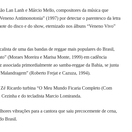
tão Lan Lanh e Márcio Mello, compositores da música que
eneno Antimonotonia” (1997) por detectar o parentesco da letra
mote do disco e do show, eternizado nos álbuns “Veneno Vivo”
alista de uma das bandas de reggae mais populares do Brasil,
nto” (Moraes Moreira e Marisa Monte, 1999) em cadência
 associada primordialmente ao samba-reggae da Bahia, se junta
 “Malandragem” (Roberto Frejat e Cazuza, 1994).
, Zé Ricardo turbina “O Meu Mundo Ficaria Completo (Com
a Cezinha e do tecladista Marcio Lomiranda.
lhores vibrações para a cantora que saiu precocemente de cena,
o Brasil.