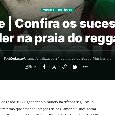
MÚSICA
NOTÍCIAS
 | Confira os suce
ler na praia do reg
Por
Redação
Última Atualização 24 de março de 2023
6 Min Leitura
Share
o dos anos 1960, ganhando o mundo na década seguinte, o
um ritmo que emana vibrações de paz, amor e justiça social.