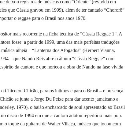
que deixou registros de músicas como “Oriente” (revivida em
eles que Cássia gravou em 1999), além de ter cantado “Chororô”
mportar o reggae para o Brasil nos anos 1970.
sitor mais recorrente na ficha técnica de “Cássia Reggae 1”. A
ntora fosse, a partir de 1999, uma das mais perfeitas traduções
 música alheia – “Lanterna dos Afogados” (Herbert Vianna,
 1994 – que Nando Reis abre o álbum “Cássia Reggae” com
spírito da cantora e que norteou a obra de Nando na fase vivida
ico Chico ou Chicão, para os íntimos e para o Brasil – é presença
Chicão se junta a Jorge Du Peixe para dar acento jamaicano a
erley, 1970), o baião encharcado de soul apresentado ao Brasil
 no disco de 1994 em que a cantora adotou repertório mais pop.
m o toque da guitarra de Walter Villaça, músico que tocou com