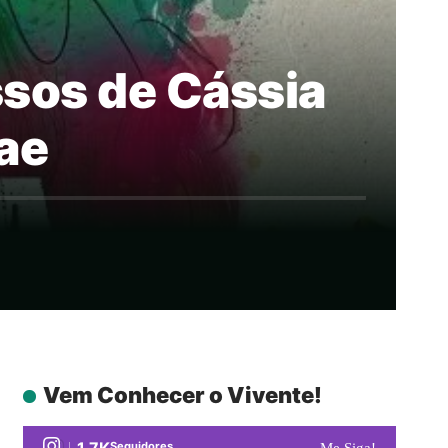
ssos de Cássia
gae
Vem Conhecer o Vivente!
1.7K
Seguidores
Me Siga!