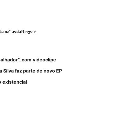
k.to/
CassiaReggae
balhador”, com videoclipe
 Silva faz parte de novo EP
 existencial