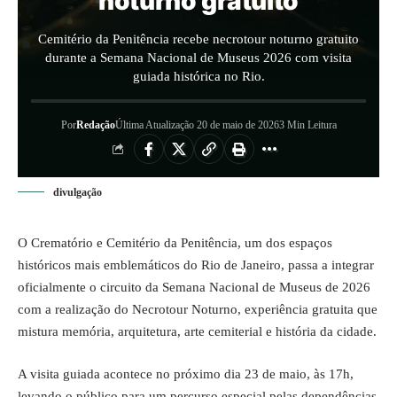
noturno gratuito
Cemitério da Penitência recebe necrotour noturno gratuito
durante a Semana Nacional de Museus 2026 com visita
guiada histórica no Rio.
Por
Redação
Última Atualização 20 de maio de 2026
3 Min Leitura
divulgação
O Crematório e Cemitério da Penitência, um dos espaços
históricos mais emblemáticos do Rio de Janeiro, passa a integrar
oficialmente o circuito da Semana Nacional de Museus de 2026
com a realização do Necrotour Noturno, experiência gratuita que
mistura memória, arquitetura, arte cemiterial e história da cidade.
A visita guiada acontece no próximo dia 23 de maio, às 17h,
levando o público para um percurso especial pelas dependências