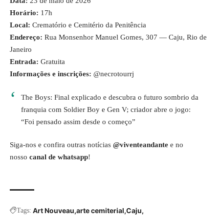
Data:
23 de maio de 2026
Horário:
17h
Local:
Crematório e Cemitério da Penitência
Endereço:
Rua Monsenhor Manuel Gomes, 307 — Caju, Rio de
Janeiro
Entrada:
Gratuita
Informações e inscrições:
@necrotourrj
The Boys: Final explicado e descubra o futuro sombrio da
franquia com Soldier Boy e Gen V; criador abre o jogo:
“Foi pensado assim desde o começo”
Siga-nos e confira outras notícias
@viventeandante
e no
nosso
canal de whatsapp
!
Art Nouveau
arte cemiterial
Caju
Tags: