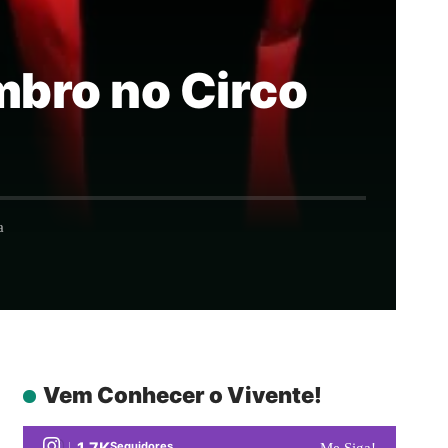
mbro no Circo
a
Vem Conhecer o Vivente!
1.7K
Seguidores
Me Siga!