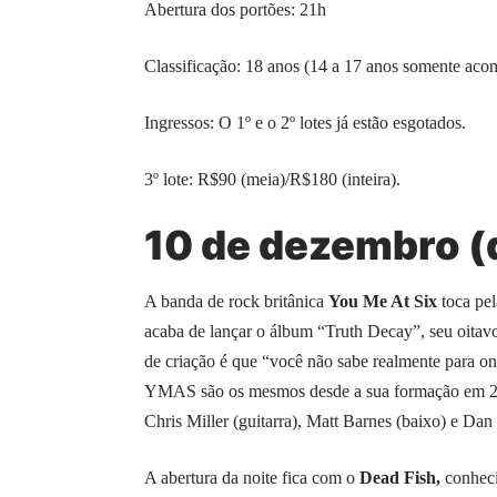
Abertura dos portões: 21h
Classificação: 18 anos (14 a 17 anos somente aco
Ingressos: O 1º e o 2º lotes já estão esgotados.
3º lote: R$90 (meia)/R$180 (inteira).
10 de dezembro 
A banda de rock britânica
You Me At Six
toca pel
acaba de lançar o álbum “Truth Decay”, seu oitavo
de criação é que “você não sabe realmente para ond
YMAS são os mesmos desde a sua formação em 2004
Chris Miller (guitarra), Matt Barnes (baixo) e Dan F
A abertura da noite fica com o
Dead Fish,
conheci