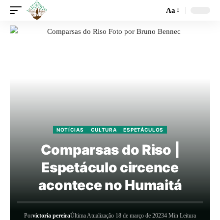
Aa
NOTÍCIAS
CULTURA
ESPETÁCULOS
Comparsas do Riso |
Espetáculo circence
acontece no Humaitá
Por
victoria pereira
Última Atualização 18 de março de 2023
4 Min Leitura