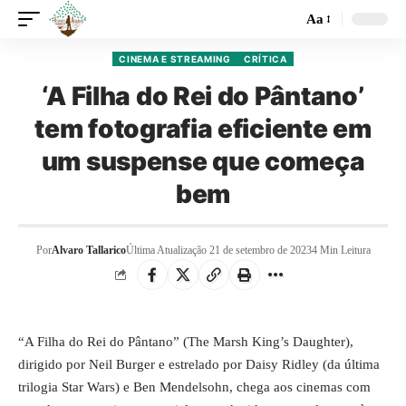
Aa
CINEMA E STREAMING
CRÍTICA
‘A Filha do Rei do Pântano’
tem fotografia eficiente em
um suspense que começa
bem
Por
Alvaro Tallarico
Última Atualização 21 de setembro de 2023
4 Min Leitura
“A Filha do Rei do Pântano” (The Marsh King’s Daughter),
dirigido por Neil Burger e estrelado por Daisy Ridley (da última
trilogia Star Wars) e Ben Mendelsohn, chega aos cinemas com