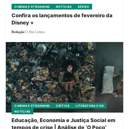
CINEMA E STREAMING
NOTÍCIAS
SÉRIES
Confira os lançamentos de fevereiro da
Disney +
Redação
13 Min Leitura
CINEMA E STREAMING
CRÍTICA
LITERATURA E HQ
NOTÍCIAS
Educação, Economia e Justiça Social em
tempos de crise | Análise de ‘O Poço’