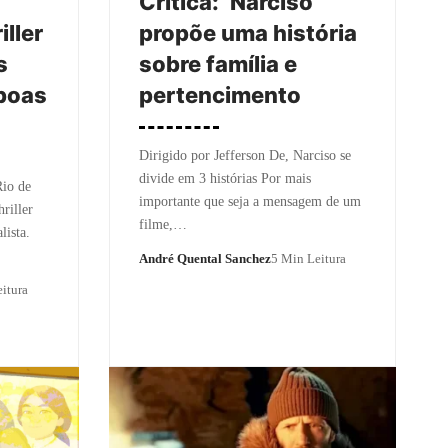
Crítica: ‘Narciso’
iller
propõe uma história
s
sobre família e
 boas
pertencimento
Dirigido por Jefferson De, Narciso se
divide em 3 histórias Por mais
Rio de
importante que seja a mensagem de um
riller
filme,…
lista.
André Quental Sanchez
5 Min Leitura
itura