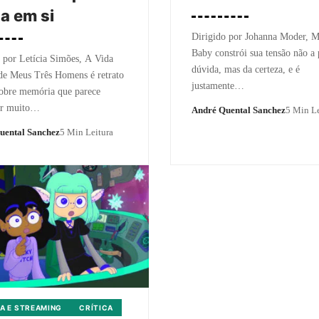
a em si
Dirigido por Johanna Moder, M
Baby constrói sua tensão não a 
 por Letícia Simões, A Vida
dúvida, mas da certeza, e é
de Meus Três Homens é retrato
justamente…
sobre memória que parece
car muito…
André Quental Sanchez
5 Min Le
uental Sanchez
5 Min Leitura
A E STREAMING
CRÍTICA