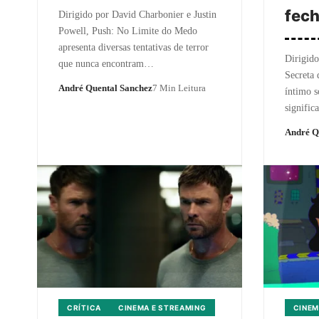
fech
Dirigido por David Charbonier e Justin
Powell, Push: No Limite do Medo
apresenta diversas tentativas de terror
Dirigido
que nunca encontram…
Secreta 
André Quental Sanchez
7 Min Leitura
íntimo 
signifi
André Q
CRÍTICA
CINEMA E STREAMING
CINEM