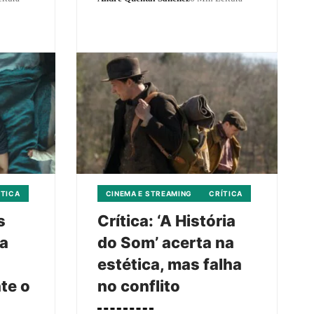
ÍTICA
CINEMA E STREAMING
CRÍTICA
s
Crítica: ‘A História
da
do Som’ acerta na
estética, mas falha
te o
no conflito