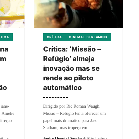
ÍTICA
CRÍTICA
CINEMA E STREAMING
ena
Crítica: ‘Missão –
em
Refúgio’ almeja
inovação mas se
rende ao piloto
ção
automático
Liane-
Dirigido por Ric Roman Waugh,
a Amélie
Missão – Refúgio tenta oferecer um
direção
papel mais dramático para Jason
Statham, mas tropeça em…
itura
André Quental Sanchez
6 Min Leitura