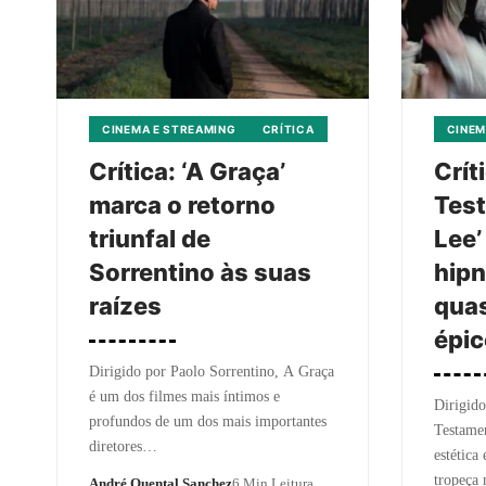
CINEMA E STREAMING
CRÍTICA
CINEM
Crítica: ‘A Graça’
Crít
marca o retorno
Tes
triunfal de
Lee’
Sorrentino às suas
hipn
raízes
quas
épic
Dirigido por Paolo Sorrentino, A Graça
é um dos filmes mais íntimos e
Dirigid
profundos de um dos mais importantes
Testamen
diretores…
estética
tropeça
André Quental Sanchez
6 Min Leitura