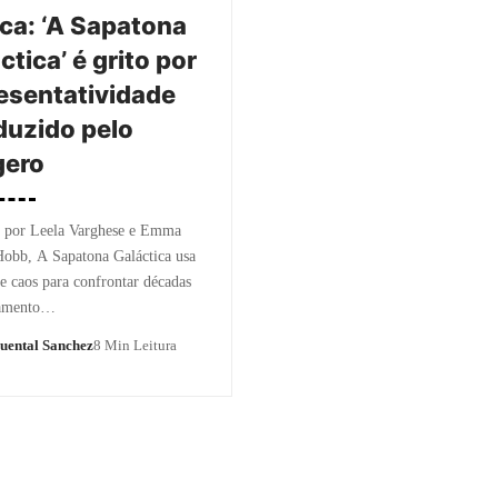
ica: ‘A Sapatona
ctica’ é grito por
esentatividade
uzido pelo
gero
o por Leela Varghese e Emma
obb, A Sapatona Galáctica usa
e caos para confrontar décadas
gamento…
uental Sanchez
8 Min Leitura