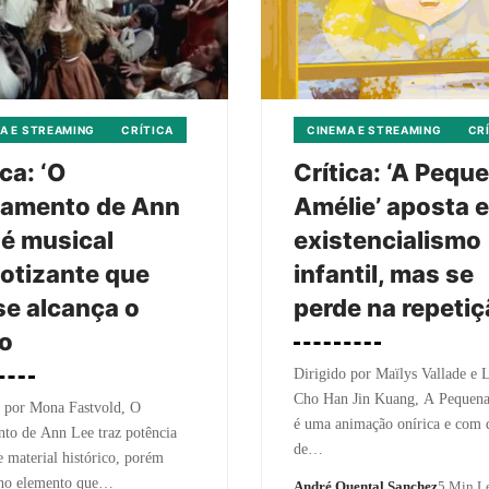
A E STREAMING
CRÍTICA
CINEMA E STREAMING
CR
ica: ‘O
Crítica: ‘A Pequ
tamento de Ann
Amélie’ aposta 
 é musical
existencialismo
otizante que
infantil, mas se
e alcança o
perde na repeti
o
Dirigido por Maïlys Vallade e 
Cho Han Jin Kuang, A Pequen
o por Mona Fastvold, O
é uma animação onírica e com 
to de Ann Lee traz potência
de…
 e material histórico, porém
 no elemento que…
André Quental Sanchez
5 Min Le