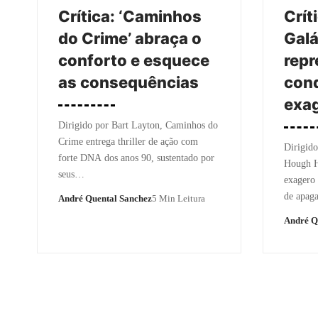
Crítica: ‘Caminhos
Crít
do Crime’ abraça o
Galá
conforto e esquece
repr
as consequências
cond
exa
Dirigido por Bart Layton, Caminhos do
Crime entrega thriller de ação com
Dirigid
forte DNA dos anos 90, sustentado por
Hough H
seus…
exagero 
de apa
André Quental Sanchez
5 Min Leitura
André Q