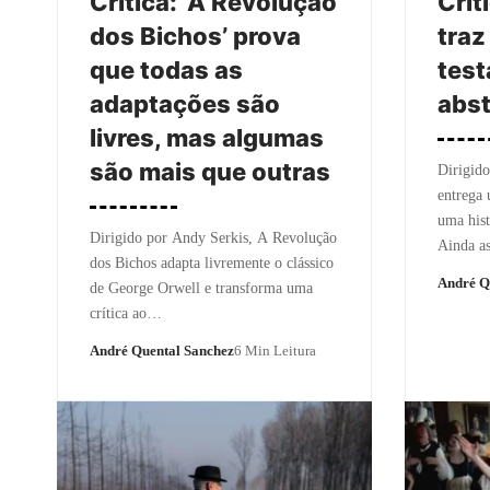
Crítica: ‘A Revolução
Crít
dos Bichos’ prova
traz
que todas as
test
adaptações são
abs
livres, mas algumas
são mais que outras
Dirigido
entrega 
uma hist
Dirigido por Andy Serkis, A Revolução
Ainda as
dos Bichos adapta livremente o clássico
André Q
de George Orwell e transforma uma
crítica ao…
André Quental Sanchez
6 Min Leitura