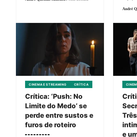
André Q
CINEMA E STREAMING
CRÍTICA
CINEM
Crítica: ‘Push: No
Crít
Limite do Medo’ se
Secr
perde entre sustos e
Três
furos de roteiro
inti
e um