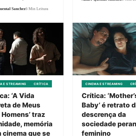
uental Sanchez
6 Min Leitura
A E STREAMING
CRÍTICA
CINEMA E STREAMING
CR
ica: ‘A Vida
Crítica: ‘Mother’
eta de Meus
Baby’ é retrato 
 Homens’ traz
descrença da
midade, memória
sociedade peran
 cinema que se
feminino