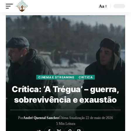
Aa
CINEMA E STREAMING
CRÍTICA
Crítica: ‘A Trégua’ – guerra,
sobrevivência e exaustão
Por
André Quental Sanchez
Última Atualização 22 de maio de 2026
5 Min Leitura