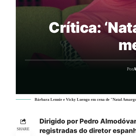
Crítica: ‘Nat
me
Por
A
Bárbara Lennie e Vicky Luengo em cena de "Natal Amarg
Dirigido por Pedro Almodóva
SHARE
registradas do diretor espan