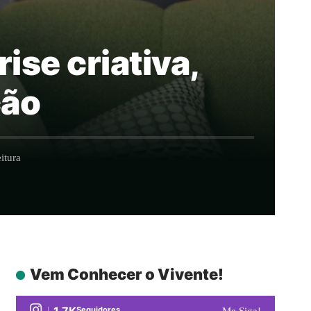
rise criativa,
ção
itura
Vem Conhecer o Vivente!
1.7K
Seguidores
Me Siga!