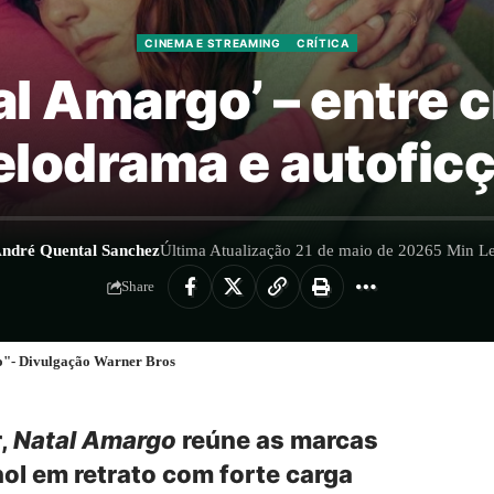
CINEMA E STREAMING
CRÍTICA
al Amargo’ – entre c
lodrama e autofic
ndré Quental Sanchez
Última Atualização 21 de maio de 2026
5 Min Le
Share
o"- Divulgação Warner Bros
r,
Natal Amargo
reúne as marcas
hol em retrato com forte carga