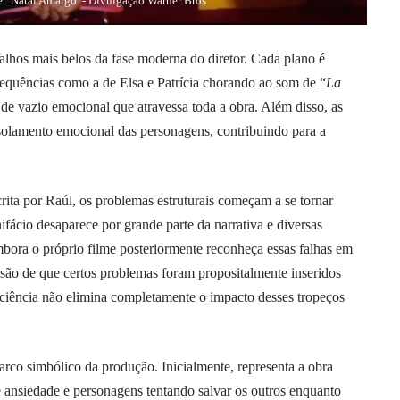
de “Natal Amargo”- Divulgação Warner Bros
alhos mais belos da fase moderna do diretor. Cada plano é
Sequências como a de Elsa e Patrícia chorando ao som de “
La
 de vazio emocional que atravessa toda a obra. Além disso, as
isolamento emocional das personagens, contribuindo para a
ita por Raúl, os problemas estruturais começam a se tornar
ácio desaparece por grande parte da narrativa e diversas
bora o próprio filme posteriormente reconheça essas falhas em
são de que certos problemas foram propositalmente inseridos
ciência não elimina completamente o impacto desses tropeços
 arco simbólico da produção. Inicialmente, representa a obra
de ansiedade e personagens tentando salvar os outros enquanto