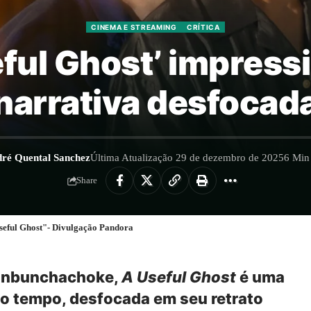
CINEMA E STREAMING
CRÍTICA
seful Ghost’ impress
narrativa desfocad
ré Quental Sanchez
Última Atualização 29 de dezembro de 2025
6 Min 
Share
seful Ghost"- Divulgação Pandora
oonbunchachoke,
A Useful Ghost
é uma
mo tempo, desfocada em seu retrato