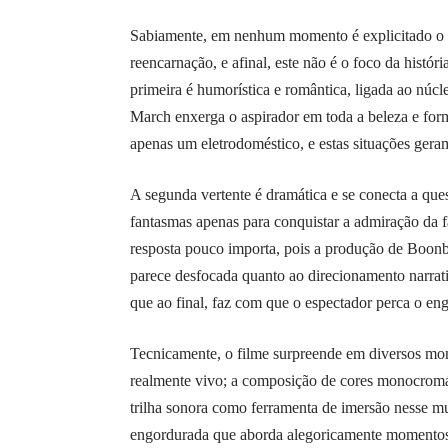
Sabiamente, em nenhum momento é explicitado o mo
reencarnação, e afinal, este não é o foco da histór
primeira é humorística e romântica, ligada ao núc
March enxerga o aspirador em toda a beleza e for
apenas um eletrodoméstico, e estas situações gera
A segunda vertente é dramática e se conecta a ques
fantasmas apenas para conquistar a admiração da fa
resposta pouco importa, pois a produção de Boonb
parece desfocada quanto ao direcionamento narrati
que ao final, faz com que o espectador perca o en
Tecnicamente, o filme surpreende em diversos mom
realmente vivo; a composição de cores monocromátic
trilha sonora como ferramenta de imersão nesse mu
engordurada que aborda alegoricamente momentos 