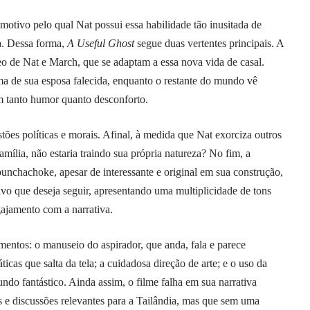
tivo pelo qual Nat possui essa habilidade tão inusitada de
ia. Dessa forma,
A Useful Ghost
segue duas vertentes principais. A
leo de Nat e March, que se adaptam a essa nova vida de casal.
ma de sua esposa falecida, enquanto o restante do mundo vê
m tanto humor quanto desconforto.
tões políticas e morais. Afinal, à medida que Nat exorciza outros
mília, não estaria traindo sua própria natureza? No fim, a
unchachoke, apesar de interessante e original em sua construção,
vo que deseja seguir, apresentando uma multiplicidade de tons
gajamento com a narrativa.
entos: o manuseio do aspirador, que anda, fala e parece
as que salta da tela; a cuidadosa direção de arte; e o uso da
ndo fantástico. Ainda assim, o filme falha em sua narrativa
e discussões relevantes para a Tailândia, mas que sem uma