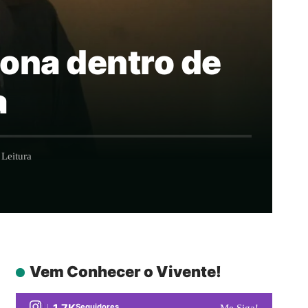
iona dentro de
a
Leitura
Vem Conhecer o Vivente!
1.7K
Seguidores
Me Siga!