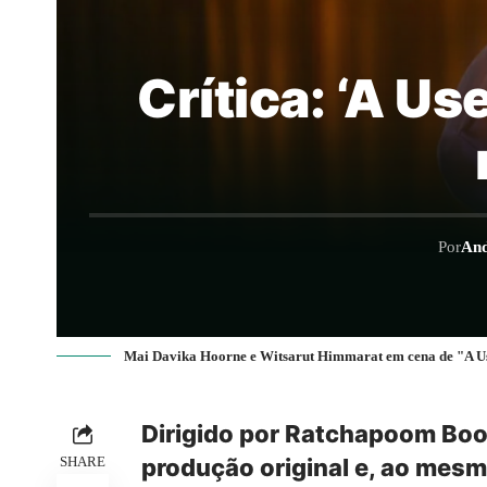
Crítica: ‘A U
Por
And
Mai Davika Hoorne e Witsarut Himmarat em cena de "A U
Dirigido por Ratchapoom B
SHARE
produção original e, ao mes