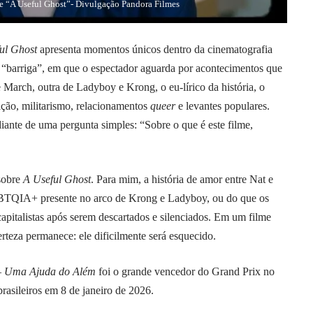
 “A Useful Ghost”- Divulgação Pandora Filmes
ul Ghost
apresenta momentos únicos dentro da cinematografia
“barriga”, em que o espectador aguarda por acontecimentos que
March, outra de Ladyboy e Krong, o eu-lírico da história, o
ição, militarismo, relacionamentos
queer
e levantes populares.
ante de uma pergunta simples: “Sobre o que é este filme,
sobre
A Useful Ghost
. Para mim, a história de amor entre Nat e
GBTQIA+ presente no arco de Krong e Ladyboy, ou do que os
capitalistas após serem descartados e silenciados. Em um filme
rteza permanece: ele dificilmente será esquecido.
 – Uma Ajuda do Além
foi o grande vencedor do Grand Prix no
rasileiros em 8 de janeiro de 2026.