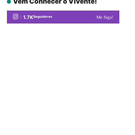
Vem Conhecer o Vivente!
1.7K
Seguidores
Me Siga!