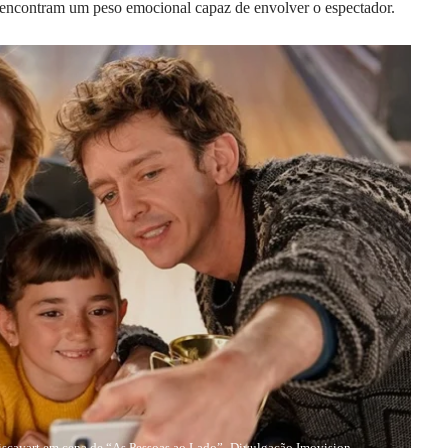
e encontram um peso emocional capaz de envolver o espectador.
Biscayart em cena de “As Pessoas ao Lado”- Divulgação Imovision