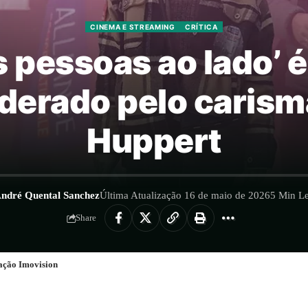
CINEMA E STREAMING
CRÍTICA
As pessoas ao lado’
derado pelo carism
Huppert
ndré Quental Sanchez
Última Atualização 16 de maio de 2026
5 Min Le
Share
gação Imovision