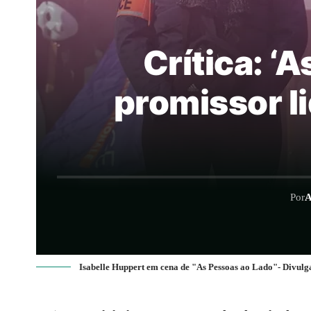
Crítica: ‘
promissor li
Por
A
Isabelle Huppert em cena de "As Pessoas ao Lado"- Divul