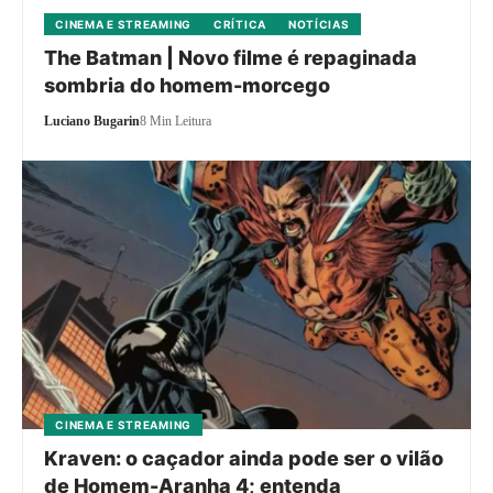
CINEMA E STREAMING
CRÍTICA
NOTÍCIAS
The Batman | Novo filme é repaginada
sombria do homem-morcego
Luciano Bugarin
8 Min Leitura
CINEMA E STREAMING
Kraven: o caçador ainda pode ser o vilão
de Homem-Aranha 4; entenda