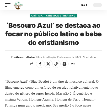
Aa
CRÍTICA
CINEMA E STREAMING
‘Besouro Azul’ se destaca ao
focar no público latino e bebe
do cristianismo
Por
Alvaro Tallarico
Última Atualização 15 de agosto de 2023
5 Min Leitura
“Besouro Azul” (Blue Beetle) é um tipo de mosaico cultural. O
filme emerge como um esforço de ser algo relativamente novo
dentro do gênero de super-heróis. Mas não é. É genérico e
mistura Venom, Homem-Aranha, Homem de Ferro, Homem-
Formiga num garoto mexicano. Seu mérito é o foco nesse