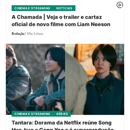
CINEMA E STREAMING
NOTÍCIAS
A Chamada | Veja o trailer e cartaz
oficial de novo filme com Liam Neeson
Redação
1 Min Leitura
CINEMA E STREAMING
SÉRIES
Tantara: Dorama da Netflix reúne Song
Hye-kyo e Gong Yoo e é superprodução