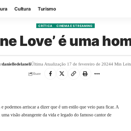
tura
Cultura
Turismo
CRÍTICA
CINEMA E STREAMING
One Love’ é uma h
r
danielledelaneli
Última Atualização 17 de fevereiro de 2024
4 Min Leit
Share
podemos arriscar a dizer que é um estilo que veio para ficar. A
 uma visão abrangente da vida e legado do famoso cantor de