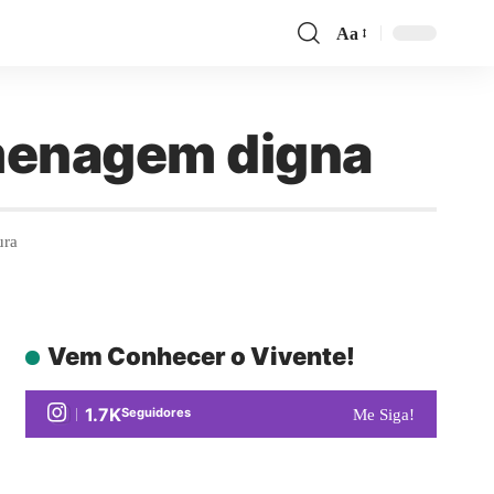
Aa
omenagem digna
ura
Vem Conhecer o Vivente!
1.7K
Seguidores
Me Siga!