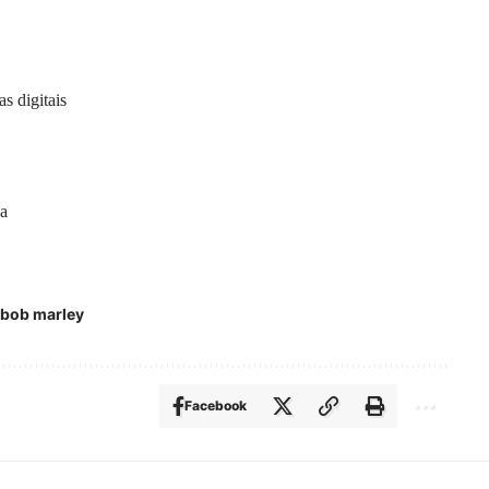
s digitais
da
e bob marley
Facebook