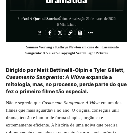
dramática
Por
André Quental Sanchez
Última Atualização 21 de março de 2026
6 Min Leitura
Samara Weaving e Kathryn Newton em cena de "Casamento
Sangrento: A Viúva"- Copyright SearchLight Pictures
Dirigido por Matt Bettinelli-Olpin e Tyler Gillett,
Casamento Sangrento: A Viúva
expande a
mitologia, mas, no processo, perde parte do que
fez o primeiro filme tão especial.
Não é segredo que
Casamento Sangrento: A Viúva
era um dos
filmes que mais aguardava no ano. O original conseguia unir
drama, tensão e humor de forma simples, orgânica e
extremamente eficiente. A história de uma noiva que precisa
sobreviver até o amanhecer enquanto é caçada pela própria