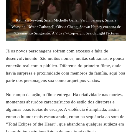
Kathryn Newton, Sarah Michelle Gellar, Varun Saranga, Samara
Weaving, Néstor Carbonell, Olivia Cheng, Shawn Hatosy em cena de
“Casamento Sangrento: A Viúva”- Copyright SearchLight Pictures
Já os novos personagens sofrem com excesso e falta de
desenvolvimento. São muitos nomes, muitas subtramas, e pouca
conexão real com o público. Diferente do primeiro filme, onde
havia surpresa e proximidade com membros da família, aqui boa
parte dos personagens soa como arquétipos vazios.
No campo da ação, o filme entrega. Há criatividade nas mortes,
momentos absurdos característicos do estilo dos diretores e
algumas boas ideias de escape. A violência é ampliada, assim
como o humor mais escancarado, como na sequência ao som de
“Total Eclipse of the Heart”, que abandona qualquer sutileza em
favor do impacto imediato e de uma ironia direta.