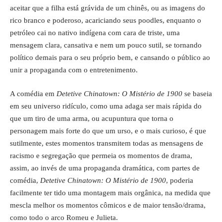
aceitar que a filha está grávida de um chinês, ou as imagens do
rico branco e poderoso, acariciando seus poodles, enquanto o
petróleo cai no nativo indígena com cara de triste, uma
mensagem clara, cansativa e nem um pouco sutil, se tornando
político demais para o seu próprio bem, e cansando o público ao
unir a propaganda com o entretenimento.
A comédia em
Detetive Chinatown: O Mistério de 1900
se baseia
em seu universo ridículo, como uma adaga ser mais rápida do
que um tiro de uma arma, ou acupuntura que torna o
personagem mais forte do que um urso, e o mais curioso, é que
sutilmente, estes momentos transmitem todas as mensagens de
racismo e segregação que permeia os momentos de drama,
assim, ao invés de uma propaganda dramática, com partes de
comédia,
Detetive Chinatown: O Mistério de 1900
, poderia
facilmente ter tido uma montagem mais orgânica, na medida que
mescla melhor os momentos cômicos e de maior tensão/drama,
como todo o arco Romeu e Julieta.