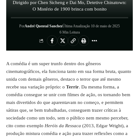
Dirigido por Chen Sicheng e Dai Mo, Detetive Chinatown:
O Mistério de 1900 brinca com bonito
Por
André Quental Sanchez
Última Atualização 10 de maio de 2025
6 Min Leitura
A comédia é um super trunfo dentro dos gêneros
cinematográficos, ela funciona tanto em sua forma bruta, quanto
unida com demais gêneros, destaco o terror que até mesmo
recebe sua variação próprio: o
Terrir
. Da mesma forma, a
comédia consegue se unir com filmes de ação, os tornando bem
mais divertidos do que aparentavam no começo, e permitem
sátiras que, se bem trabalhadas, conseguem trazer críticas à
sociedade como um todo, sem o público nem mesmo perceber,
cito como exemplo
Heróis da Ressaca
(2013, Edgar Wright), a
produção mistura comédia e ação para trazer reflexões como a