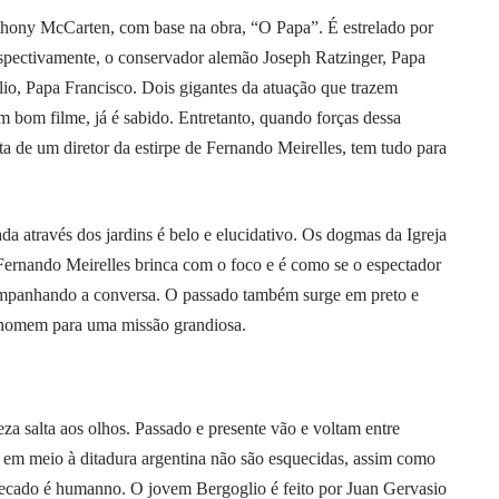
nthony McCarten, com base na obra, “O Papa”. É estrelado por
pectivamente, o conservador alemão Joseph Ratzinger, Papa
lio, Papa Francisco. Dois gigantes da atuação que trazem
 bom filme, já é sabido. Entretanto, quando forças dessa
 de um diretor da estirpe de Fernando Meirelles, tem tudo para
a através dos jardins é belo e elucidativo. Os dogmas da Igreja
. Fernando Meirelles brinca com o foco e é como se o espectador
companhando a conversa. O passado também surge em preto e
homem para uma missão grandiosa. ­
eza salta aos olhos. Passado e presente vão e voltam entre
 em meio à ditadura argentina não são esquecidas, assim como
pecado é humanno. O jovem Bergoglio é feito por Juan Gervasio