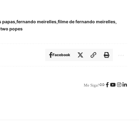
s papas
fernando meirelles
filme de fernando meirelles
two popes
Facebook
Me Siga!