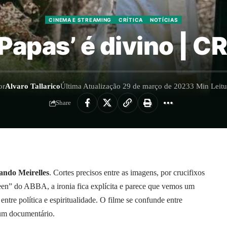
CINEMA E STREAMING
CRÍTICA
NOTÍCIAS
 Papas’ é divino | C
or
Alvaro Tallarico
Última Atualização 29 de março de 2023
3 Min Leitu
Share
ando Meirelles
. Cortes precisos entre as imagens, por crucifixos
en” do ABBA, a ironia fica explícita e parece que vemos um
ntre política e espiritualidade. O filme se confunde entre
 um documentário.